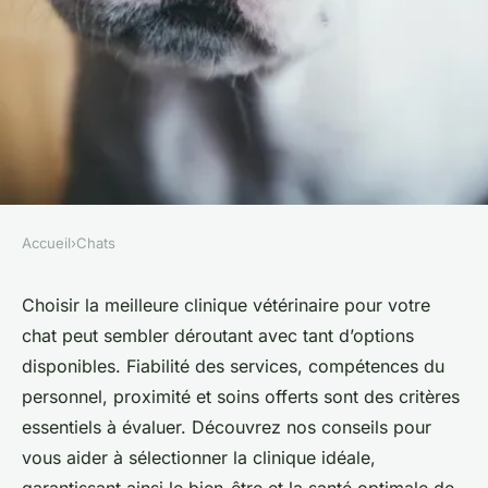
Accueil
›
Chats
CHATS
Comment choisir la meilleure
Choisir la meilleure clinique vétérinaire pour votre
chat peut sembler déroutant avec tant d’options
clinique vétérinaire pour votre
disponibles. Fiabilité des services, compétences du
chat
personnel, proximité et soins offerts sont des critères
essentiels à évaluer. Découvrez nos conseils pour
admin
•
17 octobre 2024
•
6 min de lecture
vous aider à sélectionner la clinique idéale,