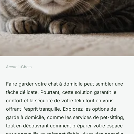
Accueil
›
Chats
CHATS
Comment faire garder votre
Faire garder votre chat à domicile peut sembler une
tâche délicate. Pourtant, cette solution garantit le
chat à domicile en toute
confort et la sécurité de votre félin tout en vous
sérénité ?
offrant l'esprit tranquille. Explorez les options de
garde à domicile, comme les services de pet-sitting,
admin
•
28 février 2025
•
3 min de lecture
tout en découvrant comment préparer votre espace