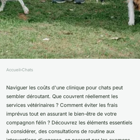
Accueil
›
Chats
CHATS
Comprendre les coûts d'une
Naviguer les coûts d'une clinique pour chats peut
sembler déroutant. Que couvrent réellement les
clinique pour chats
services vétérinaires ? Comment éviter les frais
imprévus tout en assurant le bien-être de votre
admin
•
17 octobre 2024
•
6 min de lecture
compagnon félin ? Découvrez les éléments essentiels
à considérer, des consultations de routine aux