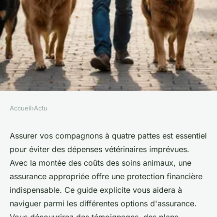
Accueil
›
Actu
ACTU
Assurance animaux : la
Assurer vos compagnons à quatre pattes est essentiel
pour éviter des dépenses vétérinaires imprévues.
sécurité financière pour vos
Avec la montée des coûts des soins animaux, une
compagnons
assurance appropriée offre une protection financière
indispensable. Ce guide explicite vous aidera à
admin
•
17 mars 2025
•
4 min de lecture
naviguer parmi les différentes options d'assurance.