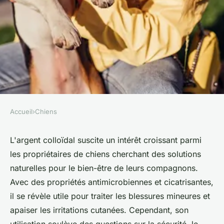
Accueil
›
Chiens
CHIENS
Les bienfaits de l'argent
L'argent colloïdal suscite un intérêt croissant parmi
les propriétaires de chiens cherchant des solutions
colloïdal pour le bien-être
naturelles pour le bien-être de leurs compagnons.
canin
Avec des propriétés antimicrobiennes et cicatrisantes,
il se révèle utile pour traiter les blessures mineures et
admin
•
28 mars 2025
•
3 min de lecture
apaiser les irritations cutanées. Cependant, son